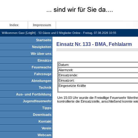
Index
Impressum
LogIn
Willkommen Gast [
] - 53 Gäste und 0 Mitglieder Online - Freitag, 07.08.2026 10:55
Startseite
Einsatz Nr. 133 - BMA, Fehlalarm
Neuigkeiten
Wir über uns
Einsätze
Datum:
Feuerwache
Alarmzeit:
Fahrzeuge
Einsatzende:
Einsatzort:
Abteilungen
Eingesetzte Kräfte
Technik
Aus- und Fortbildung
Um 15:03 Uhr wurde die Freiwillige Feuerwehr Werthe
Jugendfeuerwehr
kontrollierte die Einsatzstelle, anschließend konnte w
Tipps
Downloads
Kontakt
Verein
Webcam