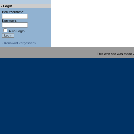
• LogIn
Benutzername:
Kennwort:
Auto-LogIn
-
Kennwort vergessen?
This web site was made 