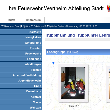
Index
Impressum
LogIn
Willkommen Gast [
] - 25 Gäste und 0 Mitglieder Online - Donnerstag, 06.08.2026 19:33
Startseite
Truppmann und Truppführer Lehrga
Neuigkeiten
Wir über uns
Einsätze
Feuerwache
Fahrzeuge
Abteilungen
Technik
Aus- und Fortbildung
Jugendfeuerwehr
Tipps
Downloads
Kontakt
Verein
Webcam