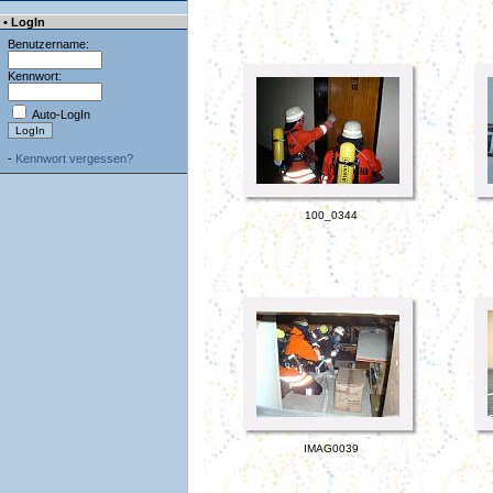
• LogIn
Benutzername:
Kennwort:
Auto-LogIn
-
Kennwort vergessen?