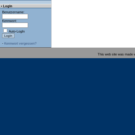
• LogIn
Benutzername:
Kennwort:
Auto-LogIn
-
Kennwort vergessen?
This web site was made 