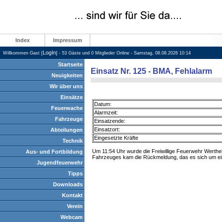
Index
Impressum
LogIn
Willkommen Gast [
] - 53 Gäste und 0 Mitglieder Online - Samstag, 08.08.2026 10:14
Startseite
Einsatz Nr. 125 - BMA, Fehlalarm
Neuigkeiten
Wir über uns
Einsätze
Datum:
Feuerwache
Alarmzeit:
Fahrzeuge
Einsatzende:
Einsatzort:
Abteilungen
Eingesetzte Kräfte
Technik
Um 11:54 Uhr wurde die Freiwillige Feuerwehr Werthe
Aus- und Fortbildung
Fahrzeuges kam die Rückmeldung, das es sich um ein
Jugendfeuerwehr
Tipps
Downloads
Kontakt
Verein
Webcam