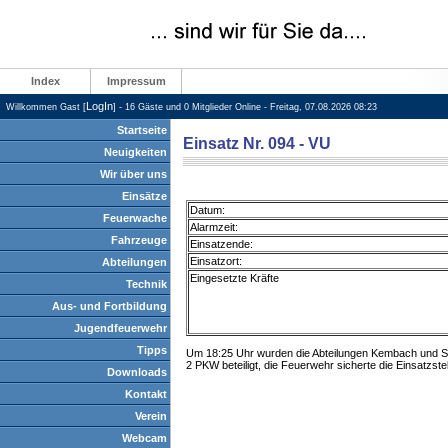
Index
Impressum
LogIn
Willkommen Gast [
] - 16 Gäste und 0 Mitglieder Online - Freitag, 07.08.2026 08:23
Startseite
Einsatz Nr. 094 - VU
Neuigkeiten
Wir über uns
Einsätze
Datum:
Feuerwache
Alarmzeit:
Fahrzeuge
Einsatzende:
Einsatzort:
Abteilungen
Eingesetzte Kräfte
Technik
Aus- und Fortbildung
Jugendfeuerwehr
Tipps
Um 18:25 Uhr wurden die Abteilungen Kembach und Sta
2 PKW beteiligt, die Feuerwehr sicherte die Einsatzste
Downloads
Kontakt
Verein
Webcam