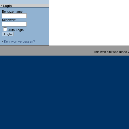
• LogIn
Benutzername:
Kennwort:
Auto-LogIn
-
Kennwort vergessen?
This web site was made 