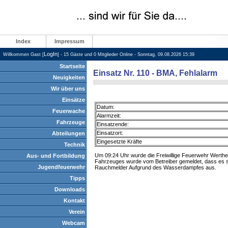
Index
Impressum
LogIn
Willkommen Gast [
] - 15 Gäste und 0 Mitglieder Online - Sonntag, 09.08.2026 15:39
Startseite
Einsatz Nr. 110 - BMA, Fehlalarm
Neuigkeiten
Wir über uns
Einsätze
Datum:
Feuerwache
Alarmzeit:
Fahrzeuge
Einsatzende:
Einsatzort:
Abteilungen
Eingesetzte Kräfte
Technik
Um 09:24 Uhr wurde die Freiwillige Feuerwehr Werthe
Aus- und Fortbildung
Fahrzeuges wurde vom Betreiber gemeldet, dass es si
Jugendfeuerwehr
Rauchmelder Aufgrund des Wasserdampfes aus.
Tipps
Downloads
Kontakt
Verein
Webcam