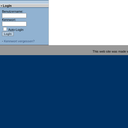
• LogIn
Benutzername:
Kennwort:
Auto-LogIn
-
Kennwort vergessen?
This web site was made 