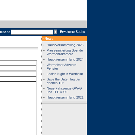
Erweiterte Suche
uchen:
• News
•
Hauptversammlung 2026
•
Pressemitteilung Spende
Wärmebildkamera
•
Hauptversammlung 2024
•
Wertheimer Advents-
Fenster
•
Ladies Night in Wertheim
•
Save the Date: Tag der
offenen Tür
•
Neue Fahrzeuge GW-G
und TLF 4000
•
Hauptversammlung 2021