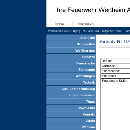
Index
Impressum
LogIn
Willkommen Gast [
] - 55 Gäste und 0 Mitglieder Online - Sa
Startseite
Einsatz Nr. 0
Neuigkeiten
Wir über uns
Einsätze
Datum:
Feuerwache
Alarmzeit:
Fahrzeuge
Einsatzende:
Einsatzort:
Abteilungen
Eingesetzte Kräfte
Technik
Aus- und Fortbildung
Jugendfeuerwehr
Tipps
Downloads
Kontakt
Verein
Webcam