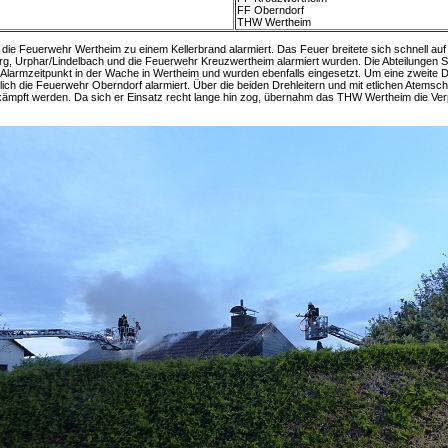
FF Oberndorf
THW Wertheim
ie Feuerwehr Wertheim zu einem Kellerbrand alarmiert. Das Feuer breitete sich schnell au
erg, Urphar/Lindelbach und die Feuerwehr Kreuzwertheim alarmiert wurden. Die Abteilungen
armzeitpunkt in der Wache in Wertheim und wurden ebenfalls eingesetzt. Um eine zweite Dr
ich die Feuerwehr Oberndorf alarmiert. Über die beiden Drehleitern und mit etlichen Atemsc
kämpft werden. Da sich er Einsatz recht lange hin zog, übernahm das THW Wertheim die Verp