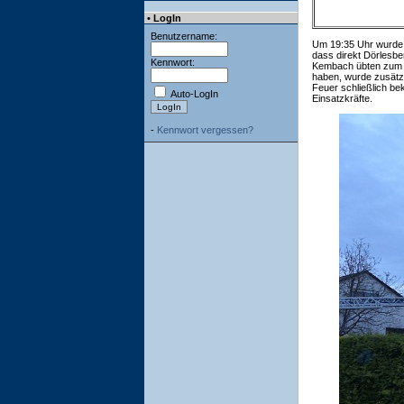
• LogIn
Benutzername:
Um 19:35 Uhr wurde d
dass direkt Dörlesb
Kennwort:
Kembach übten zum Al
haben, wurde zusätzl
Feuer schließlich be
Auto-LogIn
Einsatzkräfte.
-
Kennwort vergessen?