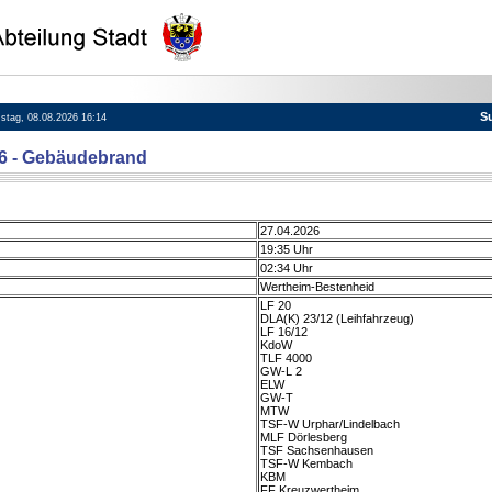
S
mstag, 08.08.2026 16:14
76 - Gebäudebrand
27.04.2026
19:35 Uhr
02:34 Uhr
Wertheim-Bestenheid
LF 20
DLA(K) 23/12 (Leihfahrzeug)
LF 16/12
KdoW
TLF 4000
GW-L 2
ELW
GW-T
MTW
TSF-W Urphar/Lindelbach
MLF Dörlesberg
TSF Sachsenhausen
TSF-W Kembach
KBM
FF Kreuzwertheim