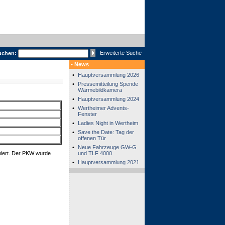
Erweiterte Suche
uchen:
• News
•
Hauptversammlung 2026
•
Pressemitteilung Spende
Wärmebildkamera
•
Hauptversammlung 2024
•
Wertheimer Advents-
Fenster
•
Ladies Night in Wertheim
•
Save the Date: Tag der
offenen Tür
•
Neue Fahrzeuge GW-G
miert. Der PKW wurde
und TLF 4000
•
Hauptversammlung 2021