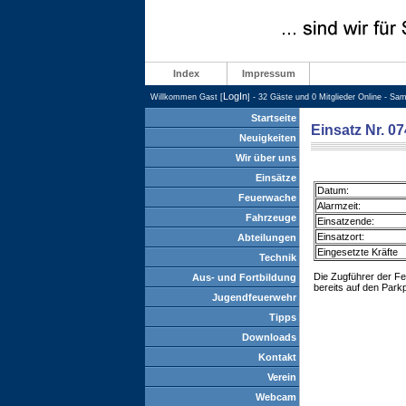
Index
Impressum
LogIn
Willkommen Gast [
] - 32 Gäste und 0 Mitglieder Online - Sa
Startseite
Einsatz Nr. 0
Neuigkeiten
Wir über uns
Einsätze
Datum:
Feuerwache
Alarmzeit:
Fahrzeuge
Einsatzende:
Einsatzort:
Abteilungen
Eingesetzte Kräfte
Technik
Die Zugführer der F
Aus- und Fortbildung
bereits auf den Parkp
Jugendfeuerwehr
Tipps
Downloads
Kontakt
Verein
Webcam