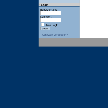
• LogIn
Benutzername:
Kennwort:
Auto-LogIn
-
Kennwort vergessen?