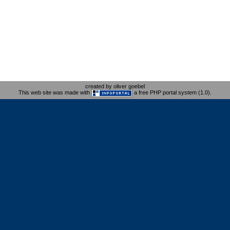
created by oliver goebel
This web site was made with
a free PHP portal system (1.0).