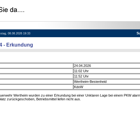
S
mstag, 08.08.2026 19:33
74 - Erkundung
24.04.2026
11:02 Uhr
11:52 Uhr
Wertheim-Bestenheid
KdoW
euerwehr Wertheim wurden zu einer Erkundung bei einer Unklaren Lage bei einem PKW alar
latz zurückgeschoben, Betriebsmittel liefen nicht aus.