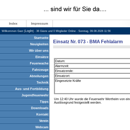
Index
Impressum
LogIn
Willkommen Gast [
] - 36 Gäste und 0 Mitglieder Online - Sonntag, 09.08.2026 11:56
Startseite
Einsatz Nr. 073 - BMA Fehlalarm
Neuigkeiten
Wir über uns
Einsätze
Datum:
Feuerwache
Alarmzeit:
Fahrzeuge
Einsatzende:
Einsatzort:
Abteilungen
Eingesetzte Kräfte
Technik
Aus- und Fortbildung
Jugendfeuerwehr
Um 12:40 Uhr wurde die Feuerwehr Wertheim von einer
Tipps
Auslösegrund festgestellt werden.
Downloads
Kontakt
Verein
Webcam