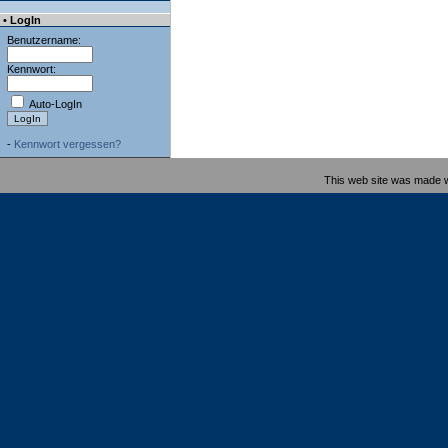
• LogIn
Benutzername:
Kennwort:
Auto-LogIn
-
Kennwort vergessen?
This web site was made 