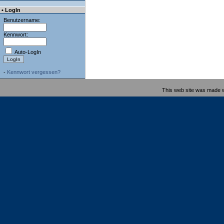
• LogIn
Benutzername:
Kennwort:
Auto-LogIn
-
Kennwort vergessen?
This web site was made 