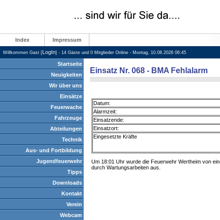
Index
Impressum
LogIn
Willkommen Gast [
] - 14 Gäste und 0 Mitglieder Online - Montag, 10.08.2026 06:45
Startseite
Einsatz Nr. 068 - BMA Fehlalarm
Neuigkeiten
Wir über uns
Einsätze
Datum:
Feuerwache
Alarmzeit:
Fahrzeuge
Einsatzende:
Einsatzort:
Abteilungen
Eingesetzte Kräfte
Technik
Aus- und Fortbildung
Jugendfeuerwehr
Um 18:01 Uhr wurde die Feuerwehr Wertheim von einer 
durch Wartungsarbeiten aus.
Tipps
Downloads
Kontakt
Verein
Webcam