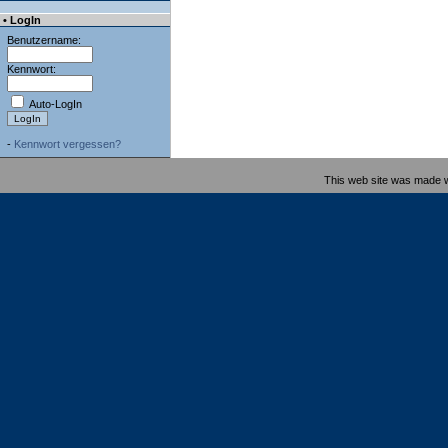
• LogIn
Benutzername:
Kennwort:
Auto-LogIn
-
Kennwort vergessen?
This web site was made 