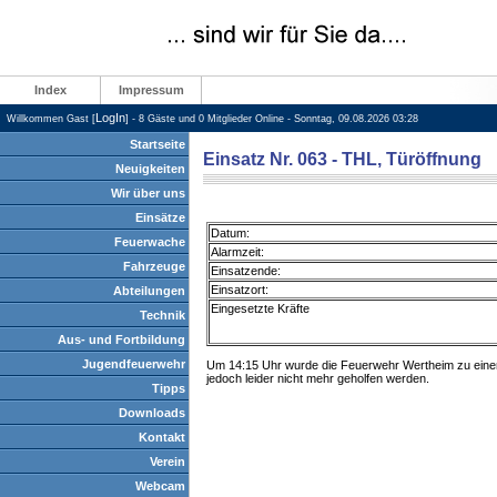
Index
Impressum
LogIn
Willkommen Gast [
] - 8 Gäste und 0 Mitglieder Online - Sonntag, 09.08.2026 03:28
Startseite
Einsatz Nr. 063 - THL, Türöffnung
Neuigkeiten
Wir über uns
Einsätze
Datum:
Feuerwache
Alarmzeit:
Fahrzeuge
Einsatzende:
Einsatzort:
Abteilungen
Eingesetzte Kräfte
Technik
Aus- und Fortbildung
Jugendfeuerwehr
Um 14:15 Uhr wurde die Feuerwehr Wertheim zu einer 
jedoch leider nicht mehr geholfen werden.
Tipps
Downloads
Kontakt
Verein
Webcam