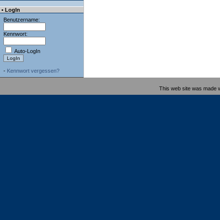
• LogIn
Benutzername:
Kennwort:
Auto-LogIn
-
Kennwort vergessen?
This web site was made 