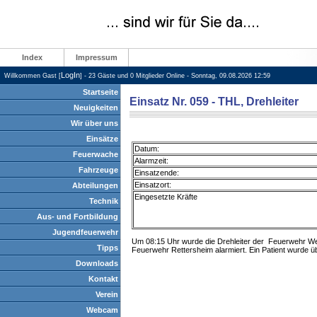
Index
Impressum
LogIn
Willkommen Gast [
] - 23 Gäste und 0 Mitglieder Online - Sonntag, 09.08.2026 12:59
Startseite
Einsatz Nr. 059 - THL, Drehleiter
Neuigkeiten
Wir über uns
Einsätze
Datum:
Feuerwache
Alarmzeit:
Fahrzeuge
Einsatzende:
Einsatzort:
Abteilungen
Eingesetzte Kräfte
Technik
Aus- und Fortbildung
Jugendfeuerwehr
Um 08:15 Uhr wurde die Drehleiter der Feuerwehr We
Tipps
Feuerwehr Rettersheim alarmiert. Ein Patient wurde übe
Downloads
Kontakt
Verein
Webcam