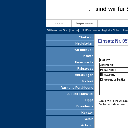
Index
Impressum
LogIn
Willkommen Gast [
] - 18 Gäste und 0 Mitglieder Online - So
Startseite
Einsatz Nr. 05
Neuigkeiten
Wir über uns
Einsätze
Datum:
Feuerwache
Alarmzeit:
Fahrzeuge
Einsatzende:
Einsatzort:
Abteilungen
Eingesetzte Kräfte
Technik
Aus- und Fortbildung
Jugendfeuerwehr
Tipps
Um 17:02 Uhr wurden 
Motorradfahrer war ge
Downloads
Kontakt
Verein
Webcam