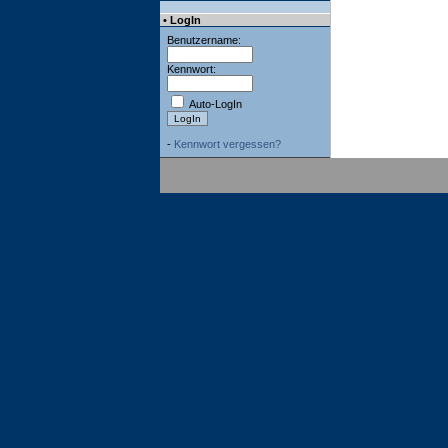
• LogIn
Benutzername:
Kennwort:
Auto-LogIn
-
Kennwort vergessen?