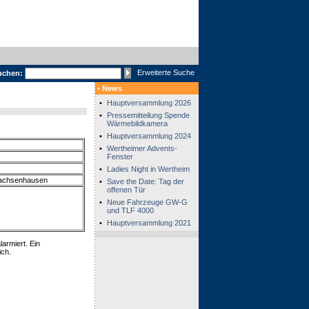
Erweiterte Suche
uchen:
• News
•
Hauptversammlung 2026
•
Pressemitteilung Spende
Wärmebildkamera
•
Hauptversammlung 2024
•
Wertheimer Advents-
Fenster
•
Ladies Night in Wertheim
Sachsenhausen
•
Save the Date: Tag der
offenen Tür
•
Neue Fahrzeuge GW-G
und TLF 4000
•
Hauptversammlung 2021
armiert. Ein
ich.