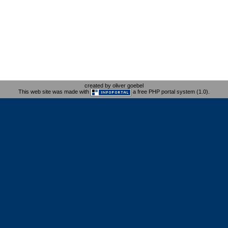
created by oliver goebel
This web site was made with
a free PHP portal system (1.0).