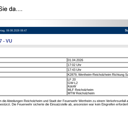
S
nntag, 09.08.2026 08:47
7 - VU
01.04.2026
17:02 Uhr
17:43 Uhr
K2879, Wertheim-Reicholzheim Richtung 
LF 20
GW-L2
KdoW
MLF Reicholzheim
MTW Reicholzheim
die Abteilungen Reicholzheim und Stadt der Feuerwehr Wertheim zu einem Verkehrsunfall al
stürzt. Die Feuerwehr sicherte die Einsatzstelle ab, ansonsten war kein Eingreifen erforderl