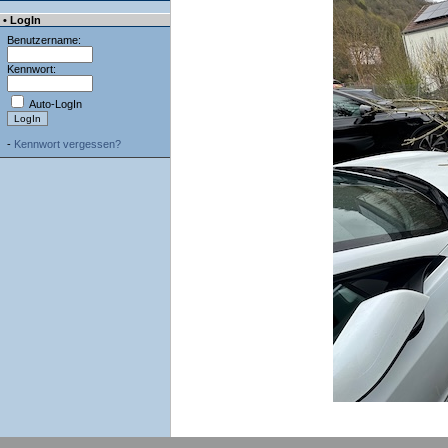
• LogIn
Benutzername:
Kennwort:
Auto-LogIn
-
Kennwort vergessen?