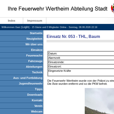
Index
Impressum
LogIn
Willkommen Gast [
] - 15 Gäste und 0 Mitglieder Online - Sonntag, 08.08.2026 22:19
Startseite
Einsatz Nr. 053 - THL, Baum
Neuigkeiten
Wir über uns
Einsätze
Datum:
Feuerwache
Alarmzeit:
Fahrzeuge
Einsatzende:
Einsatzort:
Abteilungen
Eingesetzte Kräfte
Technik
Aus- und Fortbildung
Die Feuerwehr Wertheim wurde von der Polizei zu eine
Jugendfeuerwehr
Die Äste wurden entfernt und so die PKW befreit.
Tipps
Downloads
Kontakt
Verein
Webcam