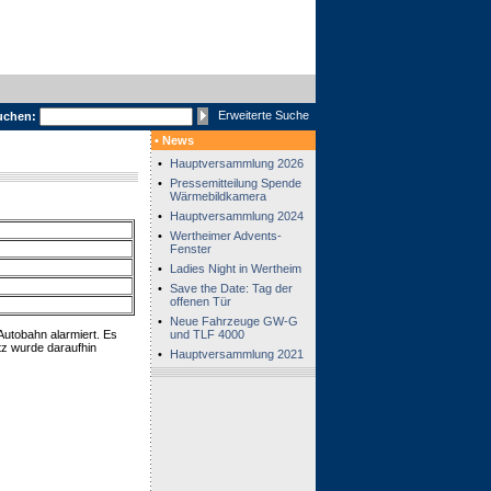
Erweiterte Suche
uchen:
• News
•
Hauptversammlung 2026
•
Pressemitteilung Spende
Wärmebildkamera
•
Hauptversammlung 2024
•
Wertheimer Advents-
Fenster
•
Ladies Night in Wertheim
•
Save the Date: Tag der
offenen Tür
•
Neue Fahrzeuge GW-G
utobahn alarmiert. Es
und TLF 4000
tz wurde daraufhin
•
Hauptversammlung 2021