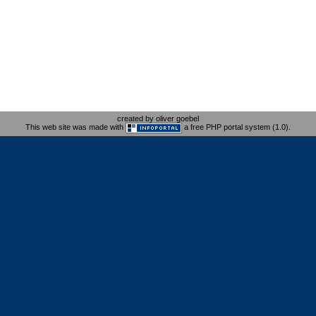
created by oliver goebel
This web site was made with
a free PHP portal system (1.0).