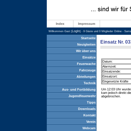
Index
Impressum
LogIn
Willkommen Gast [
] - 9 Gäste und 0 Mitglieder Online - Sam
Startseite
Einsatz Nr. 0
Neuigkeiten
Wir über uns
Einsätze
Datum:
Feuerwache
Alarmzeit:
Fahrzeuge
Einsatzende:
Einsatzort:
Abteilungen
Eingesetzte Kräfte
Technik
Um 12:03 Uhr wurden
Aus- und Fortbildung
kam jedoch direkt di
Jugendfeuerwehr
abgebrochen.
Tipps
Downloads
Kontakt
Verein
Webcam