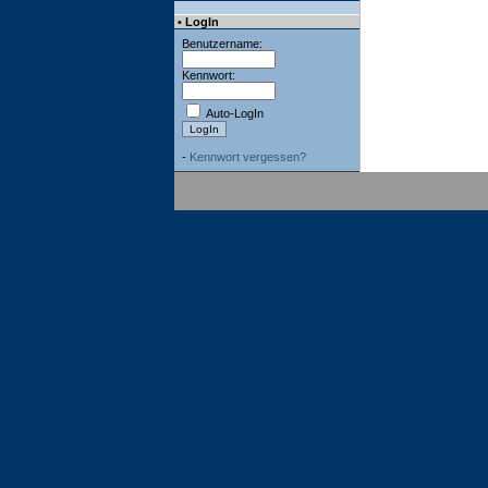
• LogIn
Benutzername:
Kennwort:
Auto-LogIn
-
Kennwort vergessen?