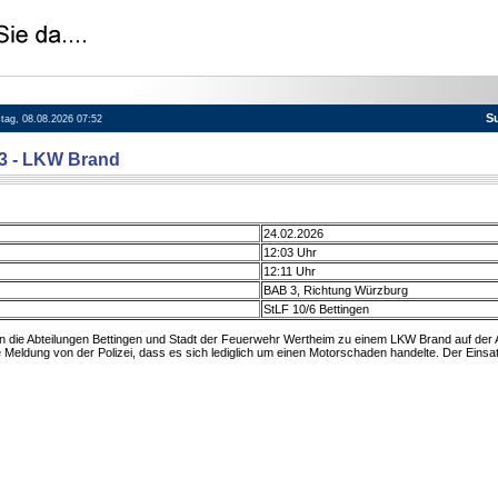
S
stag, 08.08.2026 07:52
33 - LKW Brand
24.02.2026
12:03 Uhr
12:11 Uhr
BAB 3, Richtung Würzburg
StLF 10/6 Bettingen
 die Abteilungen Bettingen und Stadt der Feuerwehr Wertheim zu einem LKW Brand auf der A
e Meldung von der Polizei, dass es sich lediglich um einen Motorschaden handelte. Der Einsa