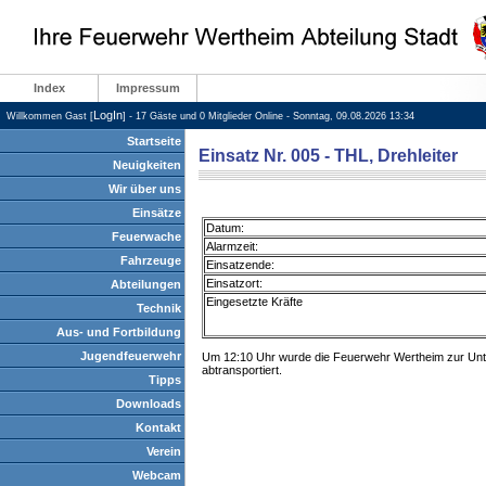
Index
Impressum
LogIn
Willkommen Gast [
] - 17 Gäste und 0 Mitglieder Online - Sonntag, 09.08.2026 13:34
Startseite
Einsatz Nr. 005 - THL, Drehleiter
Neuigkeiten
Wir über uns
Einsätze
Datum:
Feuerwache
Alarmzeit:
Fahrzeuge
Einsatzende:
Einsatzort:
Abteilungen
Eingesetzte Kräfte
Technik
Aus- und Fortbildung
Jugendfeuerwehr
Um 12:10 Uhr wurde die Feuerwehr Wertheim zur Unters
abtransportiert.
Tipps
Downloads
Kontakt
Verein
Webcam