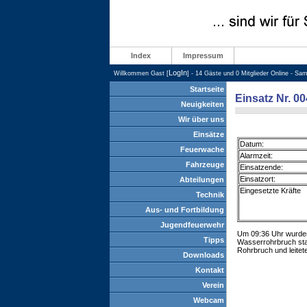
Index
Impressum
LogIn
Willkommen Gast [
] - 14 Gäste und 0 Mitglieder Online - Sa
Startseite
Einsatz Nr. 0
Neuigkeiten
Wir über uns
Einsätze
Datum:
Feuerwache
Alarmzeit:
Fahrzeuge
Einsatzende:
Einsatzort:
Abteilungen
Eingesetzte Kräfte
Technik
Aus- und Fortbildung
Jugendfeuerwehr
Um 09:36 Uhr wurden 
Tipps
Wasserrohrbruch stan
Rohrbruch und leite
Downloads
Kontakt
Verein
Webcam