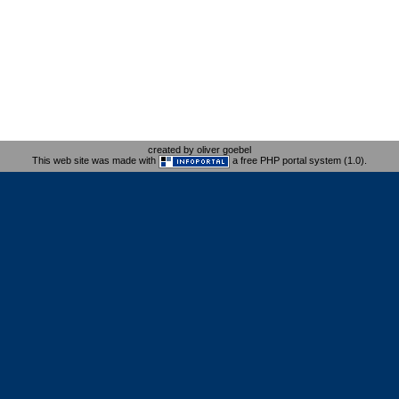
created by oliver goebel
This web site was made with
a free PHP portal system (1.0).