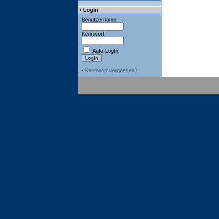
• LogIn
Benutzername:
Kennwort:
Auto-LogIn
-
Kennwort vergessen?