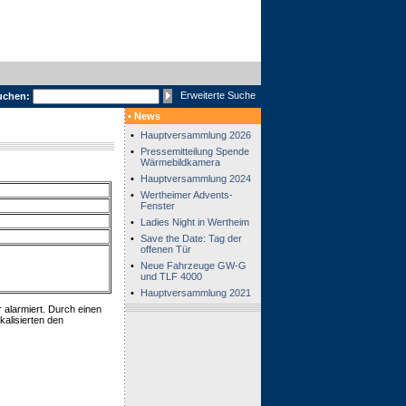
Erweiterte Suche
uchen:
• News
•
Hauptversammlung 2026
•
Pressemitteilung Spende
Wärmebildkamera
•
Hauptversammlung 2024
•
Wertheimer Advents-
Fenster
•
Ladies Night in Wertheim
•
Save the Date: Tag der
offenen Tür
•
Neue Fahrzeuge GW-G
und TLF 4000
•
Hauptversammlung 2021
alarmiert. Durch einen
alisierten den