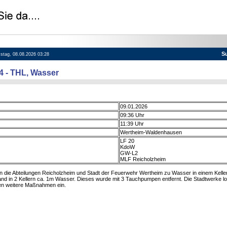
S
mstag, 08.08.2026 03:28
04 - THL, Wasser
09.01.2026
09:36 Uhr
11:39 Uhr
Wertheim-Waldenhausen
LF 20
KdoW
GW-L2
MLF Reicholzheim
die Abteilungen Reicholzheim und Stadt der Feuerwehr Wertheim zu Wasser in einem Keller 
d in 2 Kellern ca. 1m Wasser. Dieses wurde mit 3 Tauchpumpen entfernt. Die Stadtwerke lok
ten weitere Maßnahmen ein.