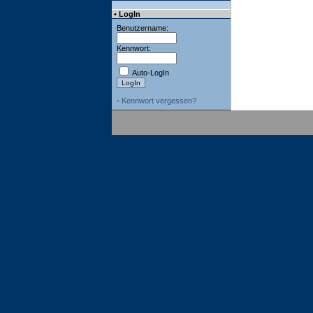
• LogIn
Benutzername:
Kennwort:
Auto-LogIn
-
Kennwort vergessen?