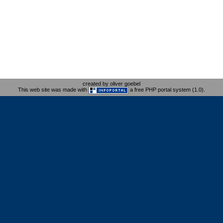
created by oliver goebel
This web site was made with
a free PHP portal system (1.0).