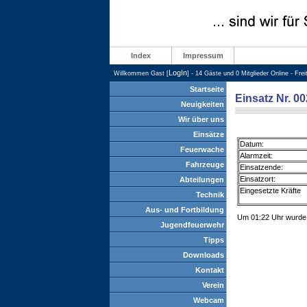
Index
Impressum
LogIn
Willkommen Gast [
] - 14 Gäste und 0 Mitglieder Online - Fre
Startseite
Einsatz Nr. 00
Neuigkeiten
Wir über uns
Einsätze
Datum:
Feuerwache
Alarmzeit:
Fahrzeuge
Einsatzende:
Einsatzort:
Abteilungen
Eingesetzte Kräfte
Technik
Aus- und Fortbildung
Um 01:22 Uhr wurde 
Jugendfeuerwehr
Tipps
Downloads
Kontakt
Verein
Webcam