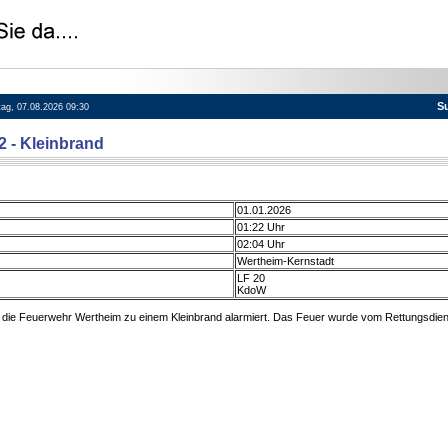
S
itag, 07.08.2026 09:30
2 - Kleinbrand
01.01.2026
01:22 Uhr
02:04 Uhr
Wertheim-Kernstadt
LF 20
KdoW
die Feuerwehr Wertheim zu einem Kleinbrand alarmiert. Das Feuer wurde vom Rettungsdien