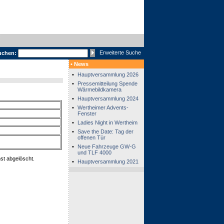
Erweiterte Suche
uchen:
• News
•
Hauptversammlung 2026
•
Pressemitteilung Spende
Wärmebildkamera
•
Hauptversammlung 2024
•
Wertheimer Advents-
Fenster
•
Ladies Night in Wertheim
•
Save the Date: Tag der
offenen Tür
•
Neue Fahrzeuge GW-G
und TLF 4000
st abgelöscht.
•
Hauptversammlung 2021