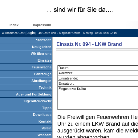
Index
Impressum
LogIn
Willkommen Gast [
] - 48 Gäste und 0 Mitglieder Online - Montag, 10.08.2026 02:15
Startseite
Einsatz Nr. 094 - LKW Brand
Neuigkeiten
Wir über uns
Einsätze
Feuerwache
Datum:
Alarmzeit:
Fahrzeuge
Einsatzende:
Abteilungen
Einsatzort:
Technik
Eingesetzte Kräfte
Aus- und Fortbildung
Jugendfeuerwehr
Tipps
Downloads
Die Freiwilligen Feuerwehren H
Kontakt
Uhr zu einem LKW Brand auf die
Verein
ausgerückt waren, kam die Meldu
Webcam
wurden abgebrochen.