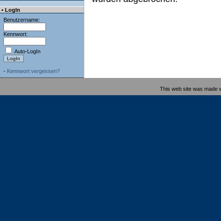
• LogIn
Benutzername:
Kennwort:
Auto-LogIn
-
Kennwort vergessen?
This web site was made 