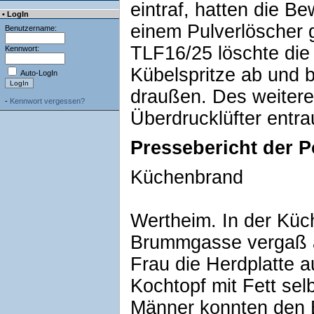
eintraf, hatten die B
• LogIn
einem Pulverlöscher g
Benutzername:
TLF16/25 löschte die 
Kennwort:
Kübelspritze ab und b
Auto-LogIn
draußen. Des weiter
-
Kennwort vergessen?
Überdrucklüfter entra
Pressebericht der P
Küchenbrand
Wertheim. In der Küc
Brummgasse vergaß 
Frau die Herdplatte a
Kochtopf mit Fett se
Männer konnten den 