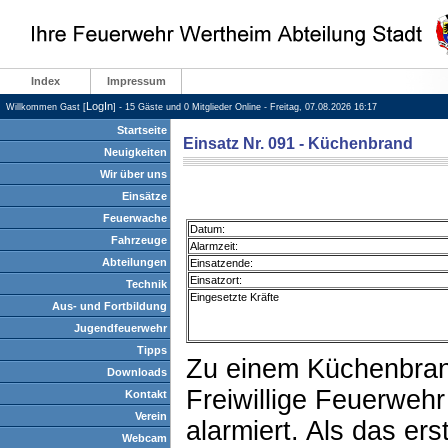
Index
Impressum
LogIn
Willkommen Gast [
] - 15 Gäste und 0 Mitglieder Online - Freitag, 07.08.2026 16:17
Startseite
Einsatz Nr. 091 - Küchenbrand
Neuigkeiten
Wir über uns
Einsätze
Feuerwache
Datum:
Fahrzeuge
Alarmzeit:
Abteilungen
Einsatzende:
Einsatzort:
Technik
Eingesetzte Kräfte
Aus- und Fortbildung
Jugendfeuerwehr
Tipps
Zu einem Küchenbrand
Downloads
Freiwillige Feuerweh
Kontakt
Verein
alarmiert. Als das er
Webcam