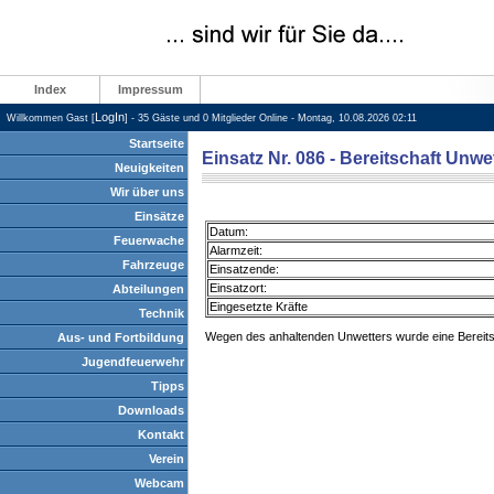
Index
Impressum
LogIn
Willkommen Gast [
] - 35 Gäste und 0 Mitglieder Online - Montag, 10.08.2026 02:11
Startseite
Einsatz Nr. 086 - Bereitschaft Unwe
Neuigkeiten
Wir über uns
Einsätze
Datum:
Feuerwache
Alarmzeit:
Fahrzeuge
Einsatzende:
Einsatzort:
Abteilungen
Eingesetzte Kräfte
Technik
Wegen des anhaltenden Unwetters wurde eine Bereitsc
Aus- und Fortbildung
Jugendfeuerwehr
Tipps
Downloads
Kontakt
Verein
Webcam