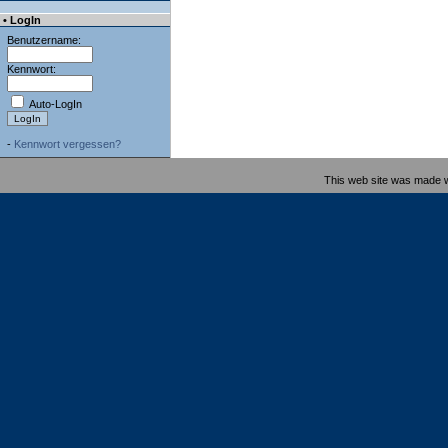
• LogIn
Benutzername:
Kennwort:
Auto-LogIn
-
Kennwort vergessen?
This web site was made 