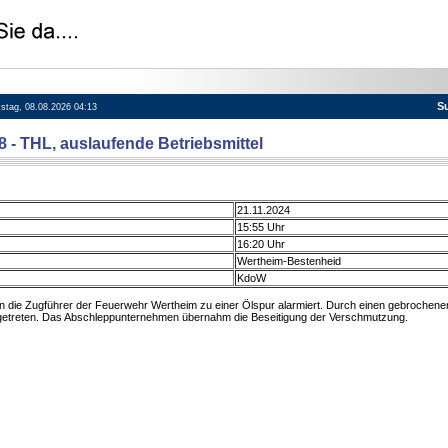
S
mstag, 08.08.2026 04:13
8 - THL, auslaufende Betriebsmittel
21.11.2024
15:55 Uhr
16:20 Uhr
Wertheim-Bestenheid
KdoW
 die Zugführer der Feuerwehr Wertheim zu einer Ölspur alarmiert. Durch einen gebrochene
treten. Das Abschleppunternehmen übernahm die Beseitigung der Verschmutzung.