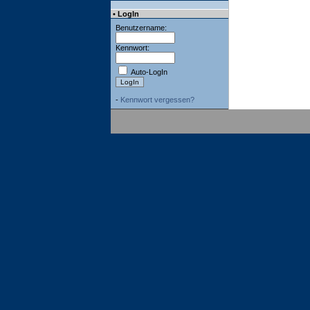
• LogIn
Benutzername:
Kennwort:
Auto-LogIn
-
Kennwort vergessen?