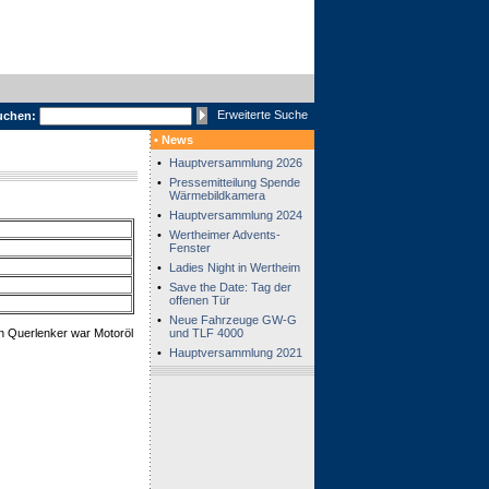
Erweiterte Suche
uchen:
• News
•
Hauptversammlung 2026
•
Pressemitteilung Spende
Wärmebildkamera
•
Hauptversammlung 2024
•
Wertheimer Advents-
Fenster
•
Ladies Night in Wertheim
•
Save the Date: Tag der
offenen Tür
•
Neue Fahrzeuge GW-G
n Querlenker war Motoröl
und TLF 4000
•
Hauptversammlung 2021