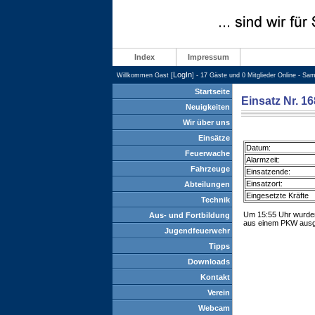
Index
Impressum
LogIn
Willkommen Gast [
] - 17 Gäste und 0 Mitglieder Online - Sa
Startseite
Einsatz Nr. 16
Neuigkeiten
Wir über uns
Einsätze
Datum:
Feuerwache
Alarmzeit:
Fahrzeuge
Einsatzende:
Einsatzort:
Abteilungen
Eingesetzte Kräfte
Technik
Um 15:55 Uhr wurden
Aus- und Fortbildung
aus einem PKW ausge
Jugendfeuerwehr
Tipps
Downloads
Kontakt
Verein
Webcam