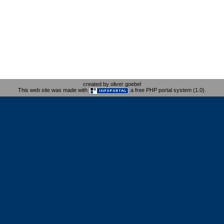
created by oliver goebel
This web site was made with
a free PHP portal system (1.0).