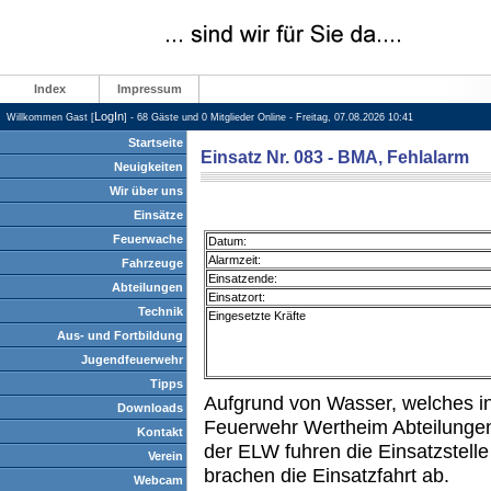
Index
Impressum
LogIn
Willkommen Gast [
] - 68 Gäste und 0 Mitglieder Online - Freitag, 07.08.2026 10:41
Startseite
Einsatz Nr. 083 - BMA, Fehlalarm
Neuigkeiten
Wir über uns
Einsätze
Feuerwache
Datum:
Alarmzeit:
Fahrzeuge
Einsatzende:
Abteilungen
Einsatzort:
Technik
Eingesetzte Kräfte
Aus- und Fortbildung
Jugendfeuerwehr
Tipps
Aufgrund von Wasser, welches in
Downloads
Feuerwehr Wertheim Abteilungen
Kontakt
der ELW fuhren die Einsatzstelle 
Verein
brachen die Einsatzfahrt ab.
Webcam