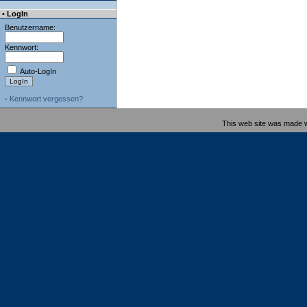
• LogIn
Benutzername:
Kennwort:
Auto-LogIn
-
Kennwort vergessen?
This web site was made 