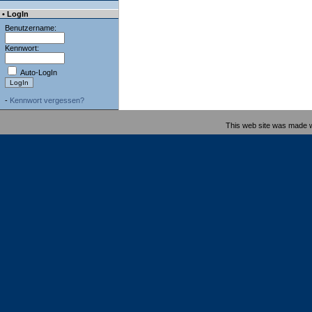
• LogIn
Benutzername:
Kennwort:
Auto-LogIn
-
Kennwort vergessen?
This web site was made 