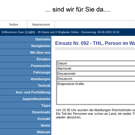
Index
Impressum
LogIn
Willkommen Gast [
] - 26 Gäste und 0 Mitglieder Online - Donnerstag, 06.08.2026 19:32
Startseite
Einsatz Nr. 092 - THL, Person im W
Neuigkeiten
Wir über uns
Einsätze
Datum:
Feuerwache
Alarmzeit:
Fahrzeuge
Einsatzende:
Einsatzort:
Abteilungen
Eingesetzte Kräfte
Technik
Aus- und Fortbildung
Jugendfeuerwehr
Tipps
Um 15:36 Uhr wurden die Abteilungen Reicholzheim u
Downloads
Ein Teil der Personen war schon an Land, ein weiter 
wieder abrücken.
Kontakt
Verein
Webcam