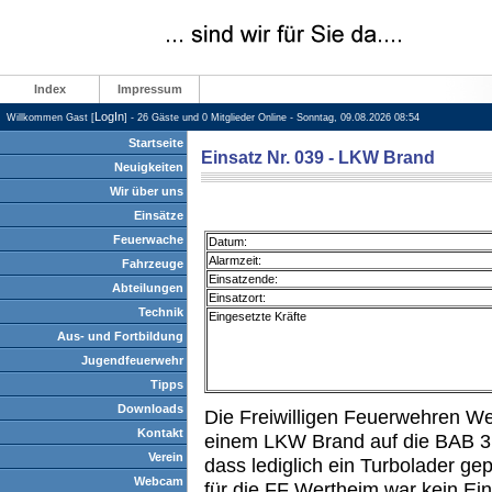
Index
Impressum
LogIn
Willkommen Gast [
] - 26 Gäste und 0 Mitglieder Online - Sonntag, 09.08.2026 08:54
Startseite
Einsatz Nr. 039 - LKW Brand
Neuigkeiten
Wir über uns
Einsätze
Feuerwache
Datum:
Alarmzeit:
Fahrzeuge
Einsatzende:
Abteilungen
Einsatzort:
Technik
Eingesetzte Kräfte
Aus- und Fortbildung
Jugendfeuerwehr
Tipps
Downloads
Die Freiwilligen Feuerwehren W
Kontakt
einem LKW Brand auf die BAB 3 al
Verein
dass lediglich ein Turbolader ge
Webcam
für die FF Wertheim war kein Eing