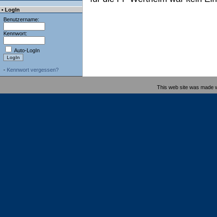
• LogIn
Benutzername:
Kennwort:
Auto-LogIn
-
Kennwort vergessen?
This web site was made 