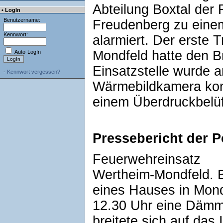
Abteilung Boxtal der 
• LogIn
Benutzername:
Freudenberg zu eine
Kennwort:
alarmiert. Der erste 
Mondfeld hatte den Br
Auto-LogIn
Einsatzstelle wurde a
-
Kennwort vergessen?
Wärmebildkamera kont
einem Überdruckbelüf
Pressebericht der P
Feuerwehreinsatz
Wertheim-Mondfeld. Be
eines Hauses in Mond
12.30 Uhr eine Dämmp
breitete sich auf das