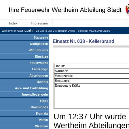
Index
Impressum
LogIn
Willkommen Gast [
] - 15 Gäste und 0 Mitglieder Online - Sonntag, 08.08.2026 23:59
Startseite
Einsatz Nr. 038 - Kellerbrand
Neuigkeiten
Wir über uns
Einsätze
Feuerwache
Datum:
Fahrzeuge
Alarmzeit:
Abteilungen
Einsatzende:
Einsatzort:
Technik
Eingesetzte Kräfte
Aus- und Fortbildung
Jugendfeuerwehr
Tipps
Downloads
Kontakt
Um 12:37 Uhr wurde d
Verein
Wertheim Abteilungen
Webcam