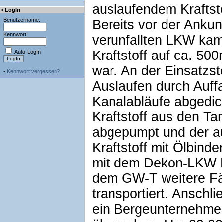
auslaufendem Kraftsto
• LogIn
Benutzername:
Bereits vor der Anku
Kennwort:
verunfallten LKW kam
Kraftstoff auf ca. 50
Auto-LogIn
war. An der Einsatzst
-
Kennwort vergessen?
Auslaufen durch Auff
Kanalabläufe abgedic
Kraftstoff aus den T
abgepumpt und der au
Kraftstoff mit Ölbind
mit dem Dekon-LKW P 
dem GW-T weitere Fäs
transportiert. Anschl
ein Bergeunternehme