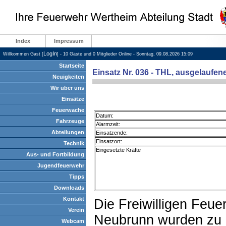
Index
Impressum
LogIn
Willkommen Gast [
] - 10 Gäste und 0 Mitglieder Online - Sonntag, 09.08.2026 15:09
Startseite
Einsatz Nr. 036 - THL, ausgelaufene
Neuigkeiten
Wir über uns
Einsätze
Feuerwache
Datum:
Fahrzeuge
Alarmzeit:
Abteilungen
Einsatzende:
Einsatzort:
Technik
Eingesetzte Kräfte
Aus- und Fortbildung
Jugendfeuerwehr
Tipps
Downloads
Kontakt
Die Freiwilligen Feu
Verein
Neubrunn wurden zu 
Webcam