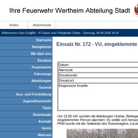
Index
Impressum
LogIn
Willkommen Gast [
] - 67 Gäste und 0 Mitglieder Online - Samstag, 08.08.2026 16:19
Startseite
Einsatz Nr. 172 - VU, eingeklemmt
Neuigkeiten
Wir über uns
Einsätze
Datum:
Feuerwache
Alarmzeit:
Fahrzeuge
Einsatzende:
Einsatzort:
Abteilungen
Eingesetzte Kraefte
Technik
Aus- und Fortbildung
Jugendfeuerwehr
Tipps
Downloads
Um 13:56 Uhr wurden die Abteilungen Urphar, Bettinge
eingeklemmter Person alarmiert. Es stellte sich hera
Kontakt
PKW wurde mit der Seilwinde des Ruestwagens zuruec
Verein
Webcam