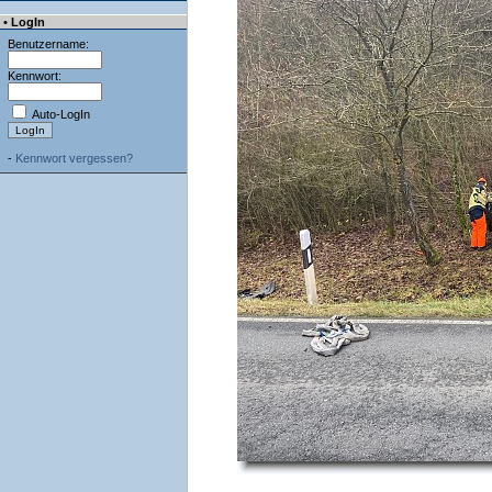
• LogIn
Benutzername:
Kennwort:
Auto-LogIn
-
Kennwort vergessen?