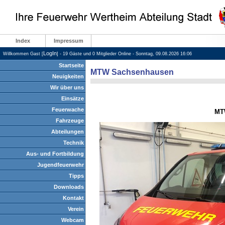
Index
Impressum
LogIn
Willkommen Gast [
] - 19 Gäste und 0 Mitglieder Online - Sonntag, 09.08.2026 16:06
Startseite
MTW Sachsenhausen
Neuigkeiten
Wir über uns
Einsätze
Feuerwache
MT
Fahrzeuge
Abteilungen
Technik
Aus- und Fortbildung
Jugendfeuerwehr
Tipps
Downloads
Kontakt
Verein
Webcam