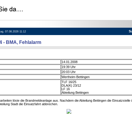
S
itag, 07.08.2026 11:12
04 - BMA, Fehlalarm
14.01.2008
19:39 Uhr
20:03 Uhr
Wertheim-Bettingen
TLF 16/25
DLA(K) 23/12
LF 16
Abteilung Bettingen
arbeiten löste die Brandmeldeanlage aus. Nachdem die Abteilung Bettingen die Einsatzstelle ü
teilung Stadt die Einsatzfahrt abbrechen.