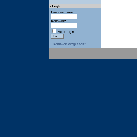
• LogIn
Benutzername:
Kennwort:
Auto-LogIn
-
Kennwort vergessen?