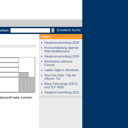
Erweiterte Suche
uchen:
• News
•
Hauptversammlung 2026
•
Pressemitteilung Spende
Wärmebildkamera
•
Hauptversammlung 2024
•
Wertheimer Advents-
Fenster
•
Ladies Night in Wertheim
•
Save the Date: Tag der
offenen Tür
•
Neue Fahrzeuge GW-G
und TLF 4000
•
Hauptversammlung 2021
berprüft hatte, konnten