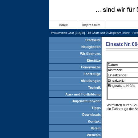
Index
Impressum
LogIn
Willkommen Gast [
] - 16 Gäste und 0 Mitglieder Online - Fre
Startseite
Einsatz Nr. 0
Neuigkeiten
Wir über uns
Einsätze
Datum:
Feuerwache
Alarmzeit:
Fahrzeuge
Einsatzende:
Einsatzort:
Abteilungen
Eingesetzte Kräfte
Technik
Aus- und Fortbildung
Jugendfeuerwehr
Vermutlich durch Bau
Tipps
die Fahrzeuge der Ab
Downloads
Kontakt
Verein
Webcam