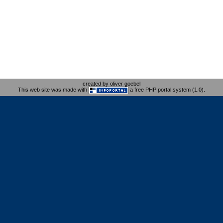
created by oliver goebel
This web site was made with
a free PHP portal system (1.0).