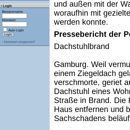
und außen mit der Wä
• LogIn
woraufhin mit geziel
Benutzername:
werden konnte.
Kennwort:
Auto-LogIn
Pressebericht der P
-
Kennwort vergessen?
Dachstuhlbrand
Gamburg. Weil vermutl
einem Ziegeldach gel
verschmorte, geriet 
Dachstuhl eines Wohn
Straße in Brand. Die
Haus entfernen und b
Sachschadens beläuft