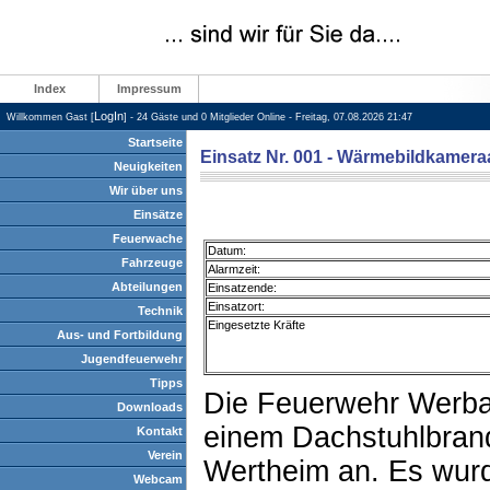
Index
Impressum
LogIn
Willkommen Gast [
] - 24 Gäste und 0 Mitglieder Online - Freitag, 07.08.2026 21:47
Startseite
Einsatz Nr. 001 - Wärmebildkamer
Neuigkeiten
Wir über uns
Einsätze
Feuerwache
Datum:
Fahrzeuge
Alarmzeit:
Abteilungen
Einsatzende:
Einsatzort:
Technik
Eingesetzte Kräfte
Aus- und Fortbildung
Jugendfeuerwehr
Tipps
Die Feuerwehr Werbac
Downloads
einem Dachstuhlbran
Kontakt
Verein
Wertheim an. Es wur
Webcam