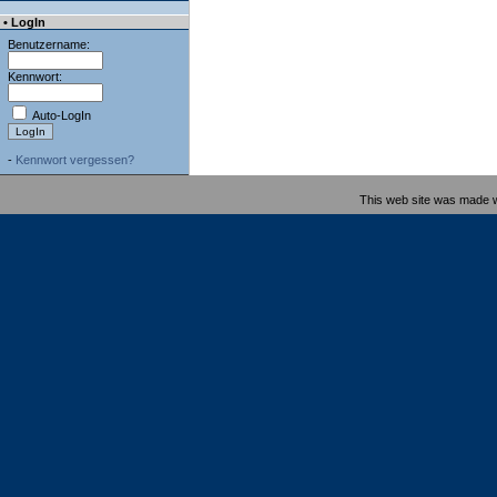
• LogIn
Benutzername:
Kennwort:
Auto-LogIn
-
Kennwort vergessen?
This web site was made 