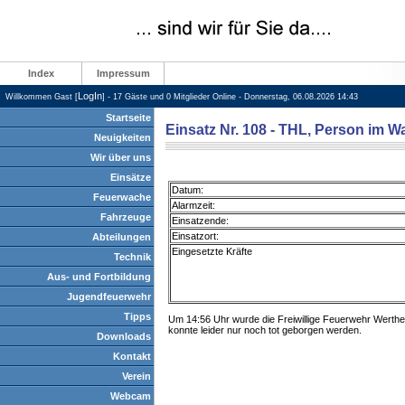
Index
Impressum
LogIn
Willkommen Gast [
] - 17 Gäste und 0 Mitglieder Online - Donnerstag, 06.08.2026 14:43
Startseite
Einsatz Nr. 108 - THL, Person im W
Neuigkeiten
Wir über uns
Einsätze
Datum:
Feuerwache
Alarmzeit:
Fahrzeuge
Einsatzende:
Einsatzort:
Abteilungen
Eingesetzte Kräfte
Technik
Aus- und Fortbildung
Jugendfeuerwehr
Tipps
Um 14:56 Uhr wurde die Freiwillige Feuerwehr Werth
konnte leider nur noch tot geborgen werden.
Downloads
Kontakt
Verein
Webcam