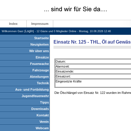
Index
Impressum
LogIn
Willkommen Gast [
] - 12 Gäste und 0 Mitglieder Online - Montag, 10.08.2026 12:46
Startseite
Einsatz Nr. 125 - THL, Öl auf Gewäs
Neuigkeiten
Wir über uns
Einsätze
Datum:
Feuerwache
Alarmzeit:
Fahrzeuge
Einsatzende:
Einsatzort:
Abteilungen
Eingesetzte Kräfte
Technik
Aus- und Fortbildung
Die Ölschlängel von Einsatz Nr. 122 wurden im Rahmen
Jugendfeuerwehr
Tipps
Downloads
Kontakt
Verein
Webcam