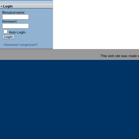
• LogIn
Benutzername:
Kennwort:
Auto-LogIn
-
Kennwort vergessen?
This web site was made 