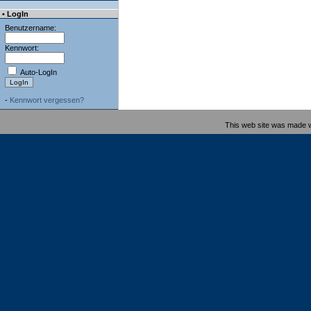
• LogIn
Benutzername:
Kennwort:
Auto-LogIn
-
Kennwort vergessen?
This web site was made 