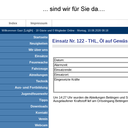
Index
Impressum
LogIn
Willkommen Gast [
] - 18 Gäste und 0 Mitglieder Online - Montag, 10.08.2026 08:18
Startseite
Einsatz Nr. 122 - THL, Öl auf Gewäs
Neuigkeiten
Wir über uns
Einsätze
Datum:
Feuerwache
Alarmzeit:
Fahrzeuge
Einsatzende:
Einsatzort:
Abteilungen
Eingesetzte Kräfte
Technik
Aus- und Fortbildung
Jugendfeuerwehr
Um 14:27 Uhr wurden die Abteilungen Bettingen und Sta
Tipps
Ausgelaufener Kraftstoff lief am Ortseingang Bettinge
Downloads
Kontakt
Verein
Webcam