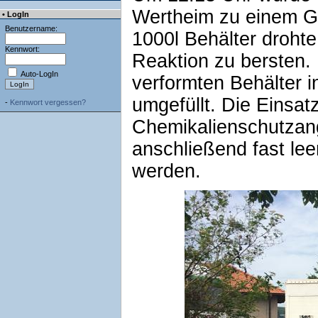
Wertheim zu einem Ge
• LogIn
Benutzername:
1000l Behälter droht
Kennwort:
Reaktion zu bersten.
Auto-LogIn
verformten Behälter i
umgefüllt. Die Einsat
-
Kennwort vergessen?
Chemikalienschutzan
anschließend fast lee
werden.