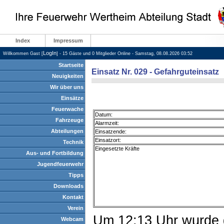
Index
Impressum
LogIn
Willkommen Gast [
] - 15 Gäste und 0 Mitglieder Online - Samstag, 08.08.2026 03:52
Startseite
Einsatz Nr. 029 - Gefahrguteinsatz
Neuigkeiten
Wir über uns
Einsätze
Feuerwache
Datum:
Fahrzeuge
Alarmzeit:
Abteilungen
Einsatzende:
Einsatzort:
Technik
Eingesetzte Kräfte
Aus- und Fortbildung
Jugendfeuerwehr
Tipps
Downloads
Kontakt
Verein
Um 12:13 Uhr wurde d
Webcam