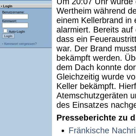
Um 20:07 Uhr wurde d
• LogIn
Wertheim während de
Benutzername:
einem Kellerbrand in 
Kennwort:
alarmiert. Bereits au
Auto-LogIn
dass ein Feueraustrit
-
Kennwort vergessen?
war. Der Brand musst
bekämpft werden. Übe
dem Dach konnte dort
Gleichzeitig wurde v
Keller bekämpft. Hier
Atemschutzgeräten und
des Einsatzes nachge
Presseberichte zu d
Fränkische Nachr