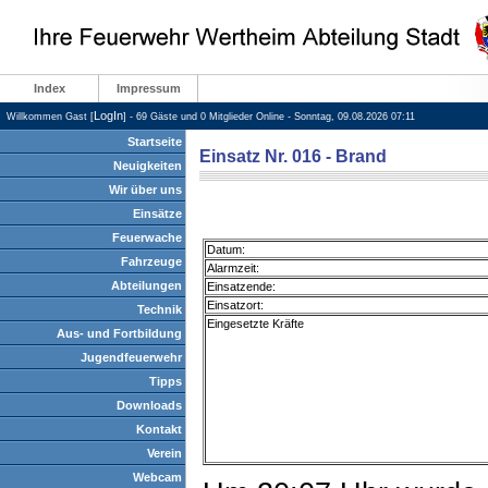
Index
Impressum
LogIn
Willkommen Gast [
] - 69 Gäste und 0 Mitglieder Online - Sonntag, 09.08.2026 07:11
Startseite
Einsatz Nr. 016 - Brand
Neuigkeiten
Wir über uns
Einsätze
Feuerwache
Datum:
Fahrzeuge
Alarmzeit:
Abteilungen
Einsatzende:
Einsatzort:
Technik
Eingesetzte Kräfte
Aus- und Fortbildung
Jugendfeuerwehr
Tipps
Downloads
Kontakt
Verein
Webcam