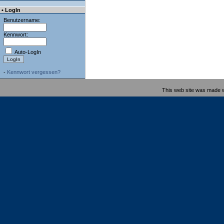
• LogIn
Benutzername:
Kennwort:
Auto-LogIn
-
Kennwort vergessen?
This web site was made 