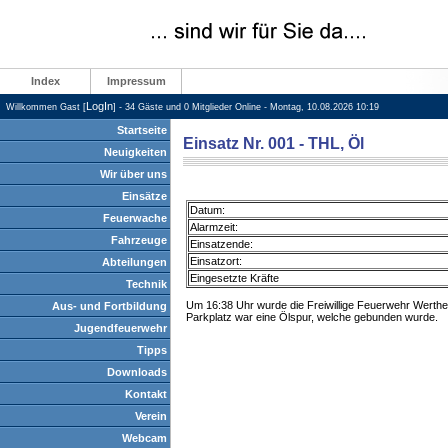
Index
Impressum
LogIn
Willkommen Gast [
] - 34 Gäste und 0 Mitglieder Online - Montag, 10.08.2026 10:19
Startseite
Einsatz Nr. 001 - THL, Öl
Neuigkeiten
Wir über uns
Einsätze
Datum:
Feuerwache
Alarmzeit:
Fahrzeuge
Einsatzende:
Einsatzort:
Abteilungen
Eingesetzte Kräfte
Technik
Um 16:38 Uhr wurde die Freiwillige Feuerwehr Wertheim
Aus- und Fortbildung
Parkplatz war eine Ölspur, welche gebunden wurde.
Jugendfeuerwehr
Tipps
Downloads
Kontakt
Verein
Webcam