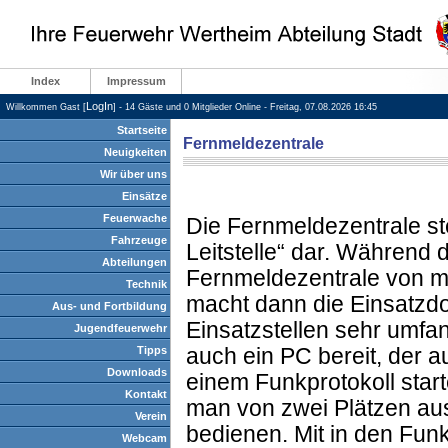
Index
Impressum
LogIn
Willkommen Gast [
] - 14 Gäste und 0 Mitglieder Online - Freitag, 07.08.2026 16:45
Startseite
Fernmeldezentrale
Neuigkeiten
Wir über uns
Einsätze
Feuerwache
Die Fernmeldezentrale ste
Fahrzeuge
Leitstelle“ dar. Während 
Abteilungen
Fernmeldezentrale von mi
Technik
macht dann die Einsatzd
Aus- und Fortbildung
Einsatzstellen sehr umfa
Jugendfeuerwehr
Tipps
auch ein PC bereit, der a
Downloads
einem Funkprotokoll start
Kontakt
man von zwei Plätzen au
Verein
bedienen. Mit in den Funk
Webcam