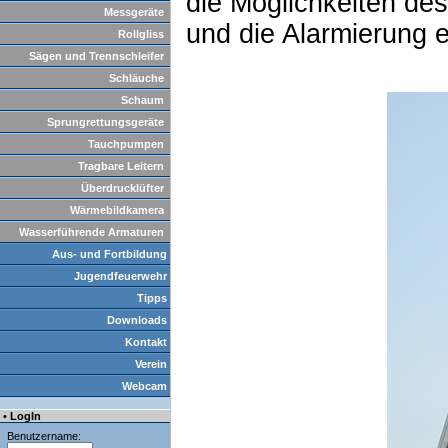
die Möglichkeiten de
Messgeräte
und die Alarmierung 
Rollgliss
Sägen und Trennschleifer
Schläuche
Schaum
Sprungrettungsgeräte
Tauchpumpen
Tragbare Leitern
Überdrucklüfter
Wärmebildkamera
Wasserführende Armaturen
Aus- und Fortbildung
Jugendfeuerwehr
Tipps
Downloads
Kontakt
Verein
Webcam
• LogIn
Benutzername: