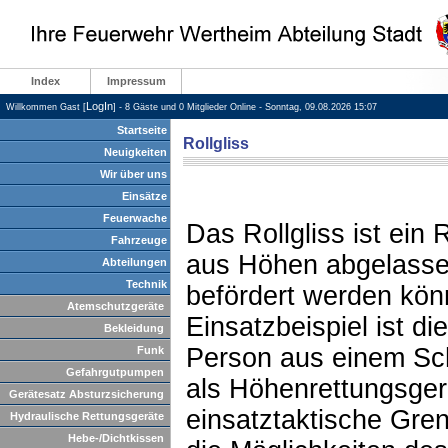
Index
Impressum
LogIn
Willkommen Gast [
] - 8 Gäste und 0 Mitglieder Online - Sonntag, 09.08.2026 15:07
Startseite
Rollgliss
Neuigkeiten
Wir über uns
Einsätze
Feuerwache
Das Rollgliss ist ein
Fahrzeuge
aus Höhen abgelasse
Abteilungen
Technik
befördert werden kön
Atemschutzgeräte
Einsatzbeispiel ist di
Bekleidung
Person aus einem Sc
Funk
Gefahrgutpumpen
als Höhenrettungsger
Gerätesatz Absturzsicherung
einsatztaktische Grenz
Hydraulische Rettungsgeräte
Hebe-/Dichtkissen