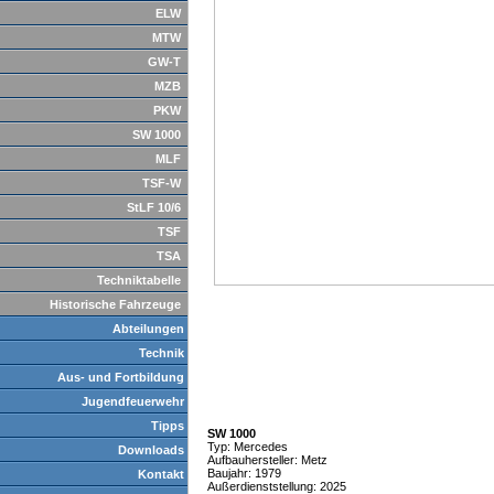
ELW
MTW
GW-T
MZB
PKW
SW 1000
MLF
TSF-W
StLF 10/6
TSF
TSA
Techniktabelle
Historische Fahrzeuge
Abteilungen
Technik
Aus- und Fortbildung
Jugendfeuerwehr
Tipps
SW 1000
Typ: Mercedes
Downloads
Aufbauhersteller: Metz
Baujahr: 1979
Kontakt
Außerdienststellung: 2025