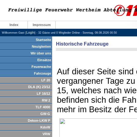
Index
Impressum
LogIn
Willkommen Gast [
] - 32 Gäste und 0 Mitglieder Online - Sonntag, 09.08.2026 00:50
Startseite
Historische Fahrzeuge
Neuigkeiten
Wir über uns
Einsätze
Feuerwache
Auf dieser Seite sin
Fahrzeuge
vergangener Tage zu
LF 20
DLA (K) 23/12
15, welches nach wie 
LF 16/12
befinden sich die Fah
RW 2
mehr im Besitz der F
TLF 4000
GW-G
Dekon-LKW P
KdoW
VRW