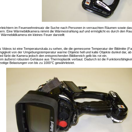
leichtern im Feuerwehreinsatz die Suche nach Personen in verrauchten Räumen sowie das 
tern. Eine Wärmebildkamera nimmt die Wärmestrahlung auf und ermöglicht es durch den Rauc
e Wärmebildkamera ein kleines Feuer darstellt:
Videos ist eine Temperaturskala zu sehen, die die gemessene Temperatur der Bildmitte (Fa
ängigkeit von der Umgebungstemperatur warme Objekte hell und kalte Objekte dunkel dar, a
d färbt die Kamera jedoch den entsprechenden Bildbereich gelb bis rot ein.
nem äußerst robusten Gehäuse aus Thermoplastik verbaut. Dadurch ist die Funktionsfähigkei
itige Belastungen von bis zu 1000°C gewährleistet.