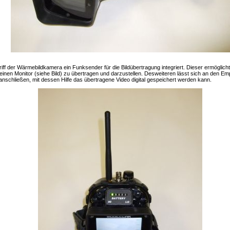
riff der Wärmebildkamera ein Funksender für die Bildübertragung integriert. Dieser ermöglich
leinen Monitor (siehe Bild) zu übertragen und darzustellen. Desweiteren lässt sich an den Em
nschließen, mit dessen Hilfe das übertragene Video digital gespeichert werden kann.