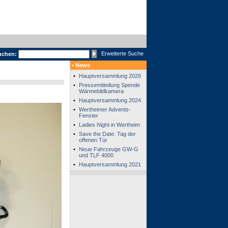
Erweiterte Suche
uchen:
• News
•
Hauptversammlung 2026
•
Pressemitteilung Spende
Wärmebildkamera
•
Hauptversammlung 2024
•
Wertheimer Advents-
Fenster
•
Ladies Night in Wertheim
•
Save the Date: Tag der
offenen Tür
•
Neue Fahrzeuge GW-G
und TLF 4000
•
Hauptversammlung 2021