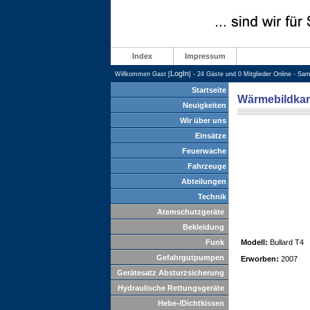
Index
Impressum
LogIn
Willkommen Gast [
] - 24 Gäste und 0 Mitglieder Online - Sa
Startseite
Wärmebildka
Neuigkeiten
Wir über uns
Einsätze
Feuerwache
Fahrzeuge
Abteilungen
Technik
Atemschutzgeräte
Bekleidung
Funk
Modell:
Bullard T4
Gefahrgutpumpen
Erworben:
2007
Gerätesatz Absturzsicherung
Hydraulische Rettungsgeräte
Hebe-/Dichtkissen