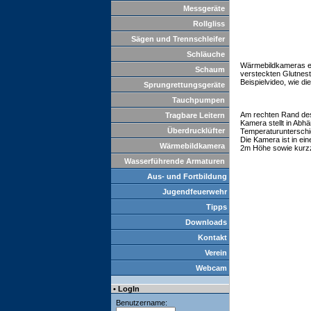
Messgeräte
Rollgliss
Sägen und Trennschleifer
Schläuche
Wärmebildkameras er
Schaum
versteckten Glutnes
Beispielvideo, wie di
Sprungrettungsgeräte
Tauchpumpen
Am rechten Rand des 
Tragbare Leitern
Kamera stellt in Abh
Überdrucklüfter
Temperaturunterschie
Die Kamera ist in ei
Wärmebildkamera
2m Höhe sowie kurzze
Wasserführende Armaturen
Aus- und Fortbildung
Jugendfeuerwehr
Tipps
Downloads
Kontakt
Verein
Webcam
• LogIn
Benutzername: