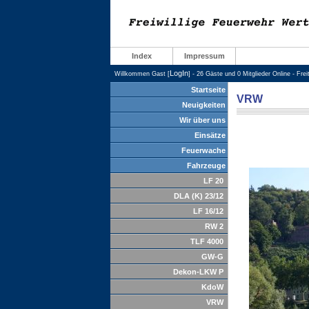
Index
Impressum
LogIn
Willkommen Gast [
] - 26 Gäste und 0 Mitglieder Online - Fre
Startseite
VRW
Neuigkeiten
Wir über uns
Einsätze
Feuerwache
Fahrzeuge
LF 20
DLA (K) 23/12
LF 16/12
RW 2
TLF 4000
GW-G
Dekon-LKW P
KdoW
VRW