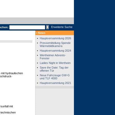
Erweiterte Suche
uchen:
• News
•
Hauptversammlung 2026
•
Pressemitteilung Spende
Wärmebildkamera
•
Hauptversammlung 2024
•
Wertheimer Advents-
Fenster
•
Ladies Night in Wertheim
•
Save the Date: Tag der
offenen Tür
mit hydraulischen
•
Neue Fahrzeuge GW-G
ochdruck-
und TLF 4000
•
Hauptversammlung 2021
sunfall mit
n technischen