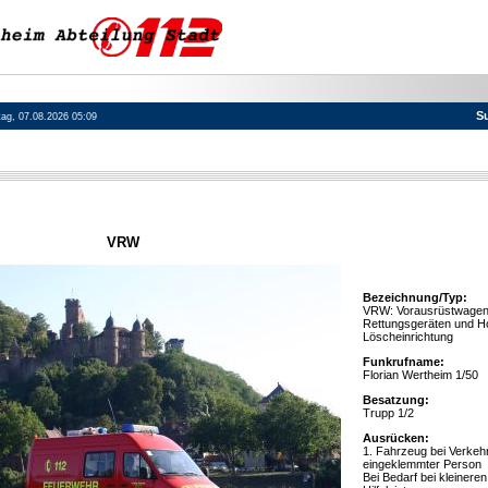
S
itag, 07.08.2026 05:09
VRW
Bezeichnung/Typ:
VRW: Vorausrüstwagen 
Rettungsgeräten und H
Löscheinrichtung
Funkrufname:
Florian Wertheim 1/50
Besatzung:
Trupp 1/2
Ausrücken:
1. Fahrzeug bei Verkehr
eingeklemmter Person
Bei Bedarf bei kleinere