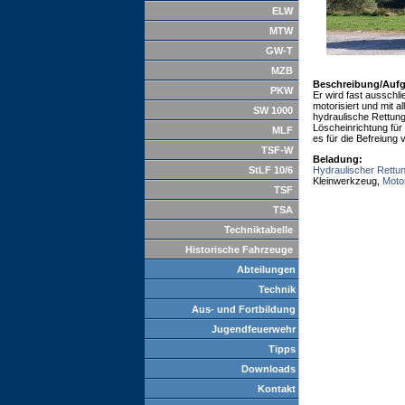
ELW
MTW
GW-T
MZB
Beschreibung/Auf
PKW
Er wird fast ausschli
motorisiert und mit 
SW 1000
hydraulische Rettung
Löscheinrichtung für
MLF
es für die Befreiung
TSF-W
Beladung:
StLF 10/6
Hydraulischer Rettu
Kleinwerkzeug,
Moto
TSF
TSA
Techniktabelle
Historische Fahrzeuge
Abteilungen
Technik
Aus- und Fortbildung
Jugendfeuerwehr
Tipps
Downloads
Kontakt