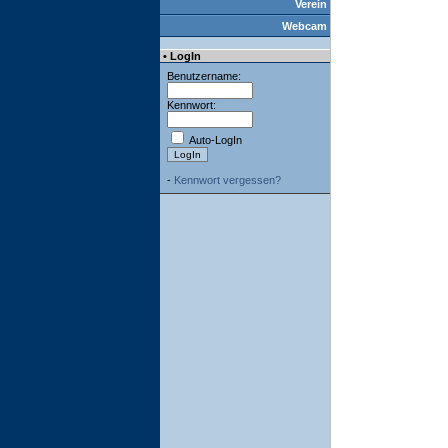
Verein
Webcam
• LogIn
Benutzername:
Kennwort:
Auto-LogIn
-
Kennwort vergessen?