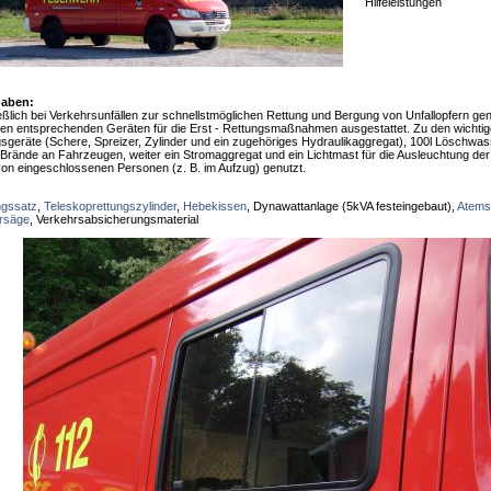
Hilfeleistungen
gaben:
eßlich bei Verkehrsunfällen zur schnellstmöglichen Rettung und Bergung von Unfallopfern genu
allen entsprechenden Geräten für die Erst - Rettungsmaßnahmen ausgestattet. Zu den wichti
sgeräte (Schere, Spreizer, Zylinder und ein zugehöriges Hydraulikaggregat), 100l Löschwa
 Brände an Fahrzeugen, weiter ein Stromaggregat und ein Lichtmast für die Ausleuchtung der E
 von eingeschlossenen Personen (z. B. im Aufzug) genutzt.
ngssatz
,
Teleskoprettungszylinder
,
Hebekissen
, Dynawattanlage (5kVA festeingebaut),
Atems
rsäge
, Verkehrsabsicherungsmaterial