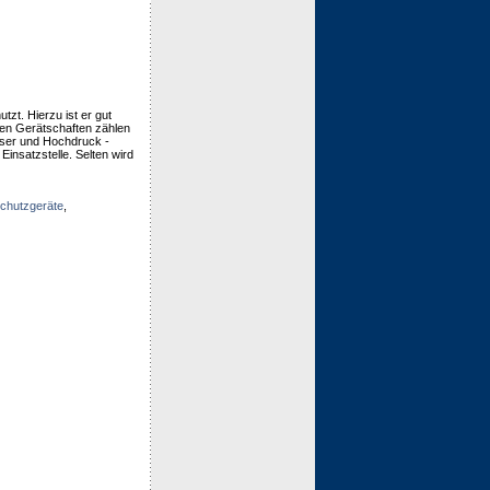
tzt. Hierzu ist er gut
gen Gerätschaften zählen
sser und Hochdruck -
insatzstelle. Selten wird
chutzgeräte
,