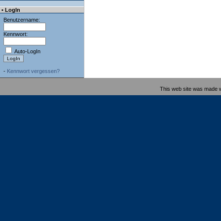
• LogIn
Benutzername:
Kennwort:
Auto-LogIn
-
Kennwort vergessen?
This web site was made 