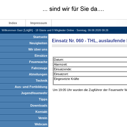
Index
Impressum
LogIn
Willkommen Gast [
] - 18 Gäste und 0 Mitglieder Online - Sonntag, 09.08.2026 09:26
Startseite
Einsatz Nr. 060 - THL, auslaufende 
Neuigkeiten
Wir über uns
Einsätze
Datum:
Feuerwache
Alarmzeit:
Fahrzeuge
Einsatzende:
Einsatzort:
Abteilungen
Eingesetzte Kräfte
Technik
Aus- und Fortbildung
Um 19:05 Uhr wurden die Zugführer der Feuerwehr We
Jugendfeuerwehr
Tipps
Downloads
Kontakt
Verein
Webcam