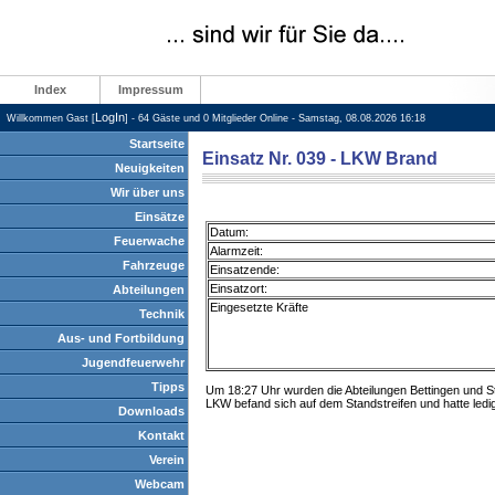
Index
Impressum
LogIn
Willkommen Gast [
] - 64 Gäste und 0 Mitglieder Online - Samstag, 08.08.2026 16:18
Startseite
Einsatz Nr. 039 - LKW Brand
Neuigkeiten
Wir über uns
Einsätze
Datum:
Feuerwache
Alarmzeit:
Fahrzeuge
Einsatzende:
Einsatzort:
Abteilungen
Eingesetzte Kräfte
Technik
Aus- und Fortbildung
Jugendfeuerwehr
Tipps
Um 18:27 Uhr wurden die Abteilungen Bettingen und S
LKW befand sich auf dem Standstreifen und hatte ledig
Downloads
Kontakt
Verein
Webcam