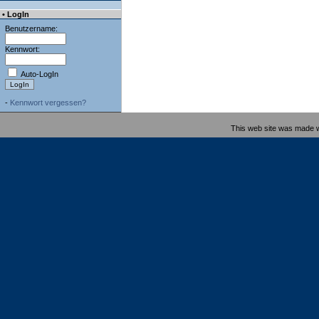
• LogIn
Benutzername:
Kennwort:
Auto-LogIn
-
Kennwort vergessen?
This web site was made 