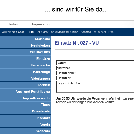
Index
Impressum
LogIn
Willkommen Gast [
] - 21 Gäste und 0 Mitglieder Online - Sonntag, 09.08.2026 13:02
Startseite
Einsatz Nr. 027 - VU
Neuigkeiten
Wir über uns
Einsätze
Datum:
Feuerwache
Alarmzeit:
Fahrzeuge
Einsatzende:
Einsatzort:
Abteilungen
Eingesetzte Kräfte
Technik
Aus- und Fortbildung
Jugendfeuerwehr
Um 05:55 Uhr wurde die Feuerwehr Wertheim zu einem V
zeitnah wieder abgerückt werden konnte.
Tipps
Downloads
Kontakt
Verein
Webcam