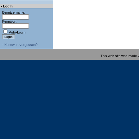
• LogIn
Benutzername:
Kennwort:
Auto-LogIn
-
Kennwort vergessen?
This web site was made 