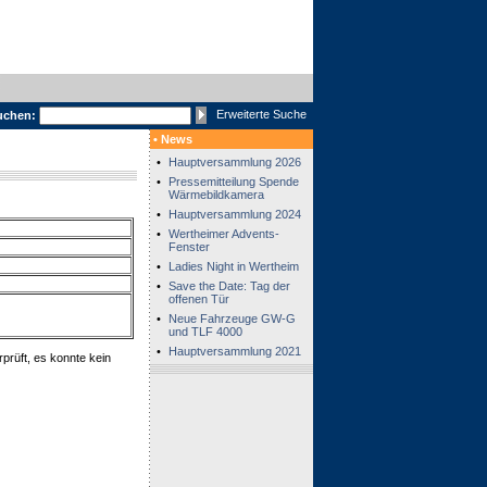
Erweiterte Suche
uchen:
• News
•
Hauptversammlung 2026
•
Pressemitteilung Spende
Wärmebildkamera
•
Hauptversammlung 2024
•
Wertheimer Advents-
Fenster
•
Ladies Night in Wertheim
•
Save the Date: Tag der
offenen Tür
•
Neue Fahrzeuge GW-G
und TLF 4000
•
Hauptversammlung 2021
prüft, es konnte kein