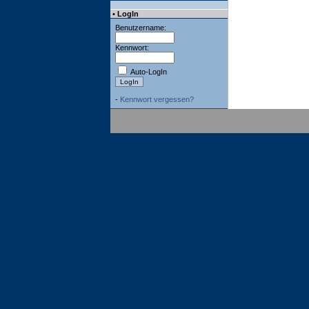
• LogIn
Benutzername:
Kennwort:
Auto-LogIn
-
Kennwort vergessen?