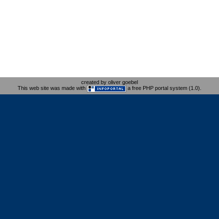
created by oliver goebel
This web site was made with
a free PHP portal system (1.0).