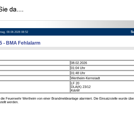
S
nntag, 09.08.2026 08:52
15 - BMA Fehlalarm
08.02.2026
01:04 Uhr
01:48 Uhr
Wertheim-Kernstadt
LF 20
DLA(K) 23/12
KdoW
ie Feuerwehr Wertheim von einer Brandmeldeanlage alarmiert. Die Einsatzstelle wurde über
tellt werden.