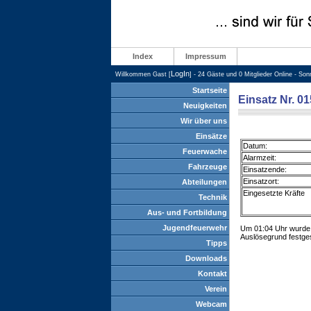
Index
Impressum
LogIn
Willkommen Gast [
] - 24 Gäste und 0 Mitglieder Online - So
Startseite
Einsatz Nr. 0
Neuigkeiten
Wir über uns
Einsätze
Datum:
Feuerwache
Alarmzeit:
Fahrzeuge
Einsatzende:
Einsatzort:
Abteilungen
Eingesetzte Kräfte
Technik
Aus- und Fortbildung
Jugendfeuerwehr
Um 01:04 Uhr wurde d
Auslösegrund festges
Tipps
Downloads
Kontakt
Verein
Webcam