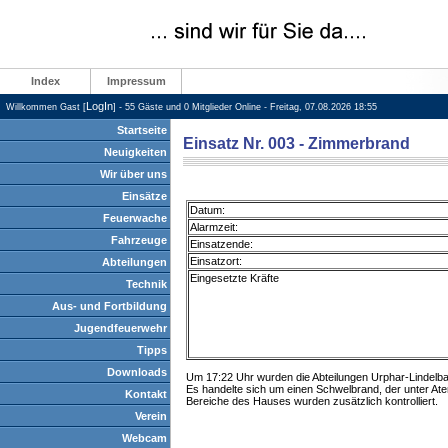
Index
Impressum
LogIn
Willkommen Gast [
] - 55 Gäste und 0 Mitglieder Online - Freitag, 07.08.2026 18:55
Startseite
Einsatz Nr. 003 - Zimmerbrand
Neuigkeiten
Wir über uns
Einsätze
Datum:
Feuerwache
Alarmzeit:
Fahrzeuge
Einsatzende:
Einsatzort:
Abteilungen
Eingesetzte Kräfte
Technik
Aus- und Fortbildung
Jugendfeuerwehr
Tipps
Downloads
Um 17:22 Uhr wurden die Abteilungen Urphar-Lindelb
Es handelte sich um einen Schwelbrand, der unter A
Kontakt
Bereiche des Hauses wurden zusätzlich kontrolliert.
Verein
Webcam