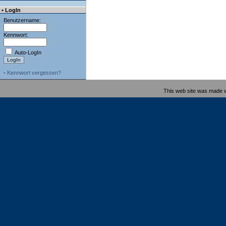
• LogIn
Benutzername:
Kennwort:
Auto-LogIn
-
Kennwort vergessen?
This web site was made 