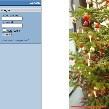
Webcam
• LogIn
Benutzername:
Kennwort:
Auto-LogIn
-
Kennwort vergessen?