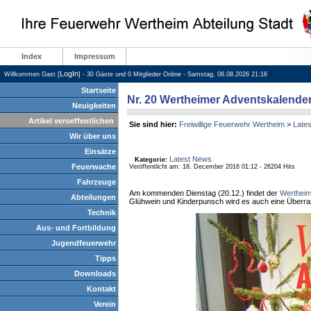
Index
Impressum
LogIn
Willkommen Gast [
] - 30 Gäste und 0 Mitglieder Online - Samstag, 08.08.2026 21:16
Startseite
Nr. 20 Wertheimer Adventskalende
Neuigkeiten
Artikel veroeffentlichen
Sie sind hier:
Freiwillige Feuerwehr Wertheim
>
Late
Wir über uns
Einsätze
Latest News
Kategorie:
Feuerwache
Veröffentlicht am: 18. December 2016 01:12 - 26204 Hits
Fahrzeuge
Am kommenden Dienstag (20.12.) findet der
Wertheim
Abteilungen
Glühwein und Kinderpunsch wird es auch eine Überr
Technik
Aus- und Fortbildung
Jugendfeuerwehr
Tipps
Downloads
Kontakt
Verein